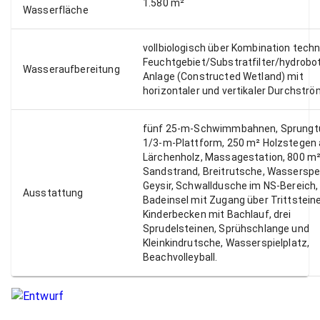
1.580 m²
Wasserfläche
vollbiologisch über Kombination techn
Feuchtgebiet/Substratfilter/hydrobo
Wasseraufbereitung
Anlage (Constructed Wetland) mit
horizontaler und vertikaler Durchstr
fünf 25-m-Schwimmbahnen, Sprungt
1/3-m-Plattform, 250 m² Holzstegen
Lärchenholz, Massagestation, 800 m²
Sandstrand, Breitrutsche, Wasserspei
Geysir, Schwalldusche im NS-Bereich,
Ausstattung
Badeinsel mit Zugang über Trittsteine
Kinderbecken mit Bachlauf, drei
Sprudelsteinen, Sprühschlange und
Kleinkindrutsche, Wasserspielplatz,
Beachvolleyball.